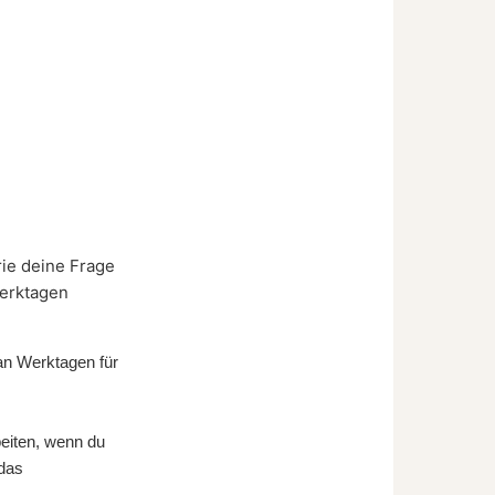
orie deine Frage
Werktagen
an Werktagen für
beiten, wenn du
 das