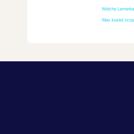
Welche Lerninhal
Was kostet sco